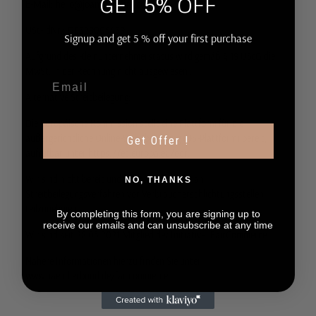
GET 5% OFF
E-Mail: hello@joannamefire.com
USt-IdNr.: DE329005439
Signup and get 5 % off your first purchase
Aufgrund des Kleinunternehmerstatus wird gemäß § 19 UStG die
MwSt. in der Rechnung nicht ausgewiesen .
Alternative Streitbeilegung:
Die Europäische Kommission stellt eine Plattform für die
außergerichtliche Online-Streitbeilegung (OS-Plattform) bereit,
Get Offer !
aufrufbar unter
https://ec.europa.eu/odr
.
Wir sind nicht bereit und nicht verpflichtet, an
NO, THANKS
Streitbeilegungsverfahren vor Verbraucherschlichtungsstellen
teilzunehmen.
By completing this form, you are signing up to
receive our emails and can unsubscribe at any time
Wir sind seit 28.05.2021 Mitglied der Initiative "FairCommerce".
Nähere Informationen hierzu finden Sie unter
www.haendlerbund.de/faircommerce
.