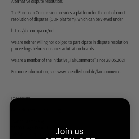
Alternative dispute resolution:
The European Commission provides a platform for the out-of-court
resolution of disputes (ODR platform), which can be viewed under
https://ec.europa.eu/odr
.
We are neither willing nor obliged to participate in dispute resolution
proceedings before consumer arbitration boards.
We are a member of the initiative „FairCommerce“ since 28.05.2021.
For more information, see:
www.haendlerbund.de/faircommerce
.
Impressum
Gesetzliche Anbieterkennung:
Joanna Atemnkeng
35708 Haiger Deutschland
Join us
Telefon: +4917631135920