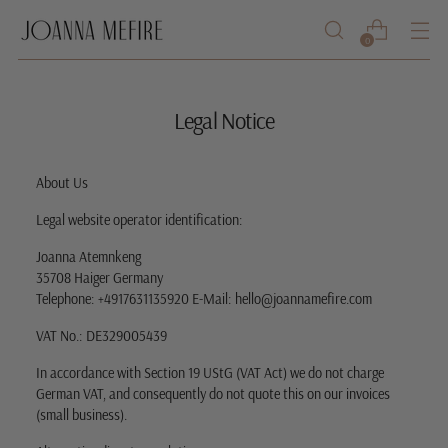
0
Legal Notice
About Us
Legal website operator identification:
Joanna Atemnkeng
35708 Haiger Germany
Telephone: +4917631135920
E-Mail: hello@joannamefire.com
VAT No.: DE329005439
In accordance with Section 19 UStG (VAT Act) we do not charge
German VAT, and consequently do not quote this on our invoices
(small business).